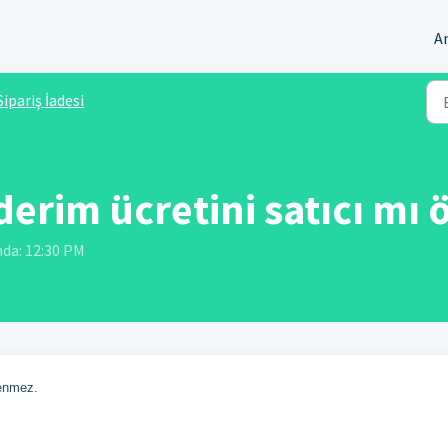
A
Sipariş İadesi
erim ücretini satıcı mı 
unda: 12:30 PM
denmez.