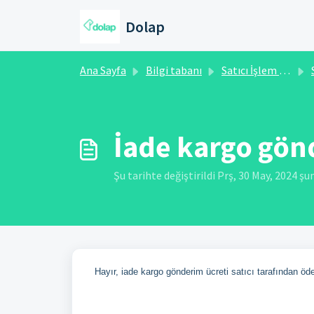
Ana içeriğe geç
Dolap
Ana Sayfa
Bilgi tabanı
Satıcı İşlem Rehberi
İade kargo gönd
Şu tarihte değiştirildi Prş, 30 May, 2024 ş
Hayır, iade kargo gönderim ücreti satıcı tarafından ö