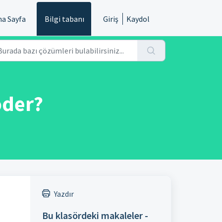
na Sayfa
Bilgi tabanı
Giriş
Kaydol
öder?
Yazdır
Bu klasördeki makaleler -