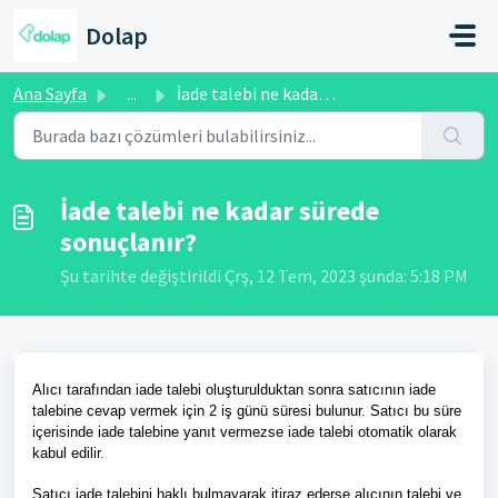
Ana içeriğe geç
Dolap
Ana Sayfa
...
İade talebi ne kadar sürede sonuçlanır?
İade talebi ne kadar sürede
sonuçlanır?
Şu tarihte değiştirildi Çrş, 12 Tem, 2023 şunda: 5:18 PM
Alıcı tarafından iade talebi oluşturulduktan sonra satıcının iade
talebine cevap vermek için 2 iş günü süresi bulunur. Satıcı bu süre
içerisinde iade talebine yanıt vermezse iade talebi otomatik olarak
kabul edilir.
Satıcı iade talebini haklı bulmayarak itiraz ederse alıcının talebi ve