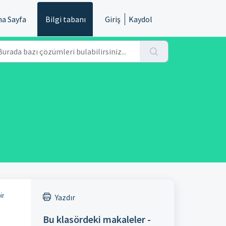
na Sayfa
Bilgi tabanı
Giriş
Kaydol
ir
Yazdır
Bu klasördeki makaleler -