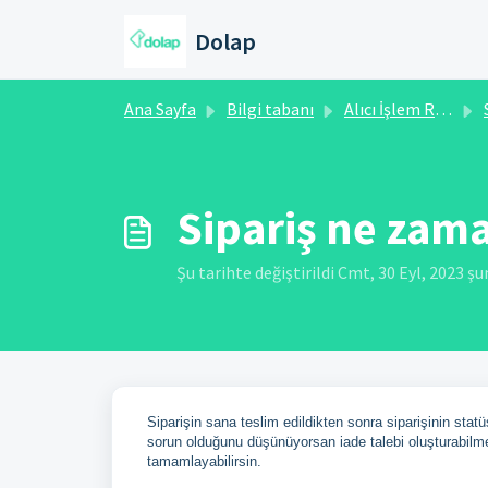
Ana içeriğe geç
Dolap
Ana Sayfa
Bilgi tabanı
Alıcı İşlem Rehberi
S
Sipariş ne zam
Şu tarihte değiştirildi Cmt, 30 Eyl, 2023 ş
Siparişin sana teslim edildikten sonra siparişinin stat
sorun olduğunu düşünüyorsan iade talebi oluşturabilm
tamamlayabilirsin.