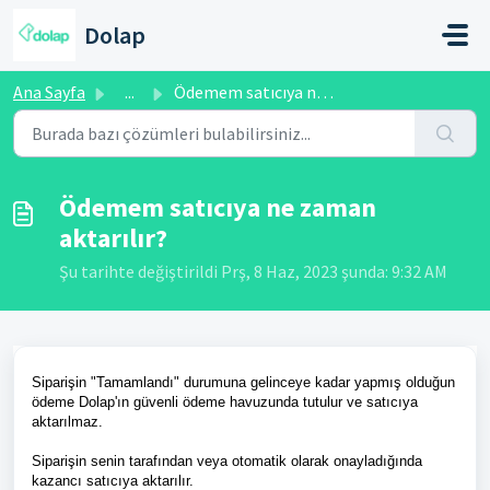
Ana içeriğe geç
Dolap
Ana Sayfa
...
Ödemem satıcıya ne zaman aktarılır?
Ödemem satıcıya ne zaman
aktarılır?
Şu tarihte değiştirildi Prş, 8 Haz, 2023 şunda: 9:32 AM
Siparişin "Tamamlandı" durumuna gelinceye kadar yapmış olduğun
ödeme Dolap'ın güvenli ödeme havuzunda tutulur ve satıcıya
aktarılmaz.
Siparişin senin tarafından veya otomatik olarak onayladığında
kazancı satıcıya aktarılır.