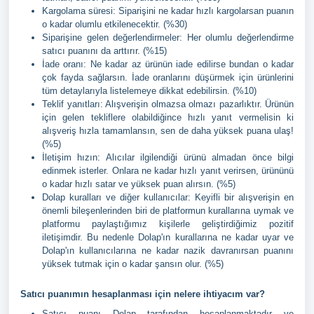
Kargolama süresi: Siparişini ne kadar hızlı kargolarsan puanın
o kadar olumlu etkilenecektir. (%30)
Siparişine gelen değerlendirmeler: Her olumlu değerlendirme
satıcı puanını da arttırır. (%15)
İade oranı: Ne kadar az ürünün iade edilirse bundan o kadar
çok fayda sağlarsın. İade oranlarını düşürmek için ürünlerini
tüm detaylarıyla listelemeye dikkat edebilirsin. (%10)
Teklif yanıtları: Alışverişin olmazsa olmazı pazarlıktır. Ürünün
için gelen tekliflere olabildiğince hızlı yanıt vermelisin ki
alışveriş hızla tamamlansın, sen de daha yüksek puana ulaş!
(%5)
İletişim hızın: Alıcılar ilgilendiği ürünü almadan önce bilgi
edinmek isterler. Onlara ne kadar hızlı yanıt verirsen, ürününü
o kadar hızlı satar ve yüksek puan alırsın. (%5)
Dolap kuralları ve diğer kullanıcılar: Keyifli bir alışverişin en
önemli bileşenlerinden biri de platformun kurallarına uymak ve
platformu paylaştığımız kişilerle geliştirdiğimiz pozitif
iletişimdir. Bu nedenle Dolap'ın kurallarına ne kadar uyar ve
Dolap'ın kullanıcılarına ne kadar nazik davranırsan puanını
yüksek tutmak için o kadar şansın olur. (%5)
Satıcı puanımın hesaplanması için nelere ihtiyacım var?
Satıcı puanı Dolap tarafından hesaplanmaktadır ve