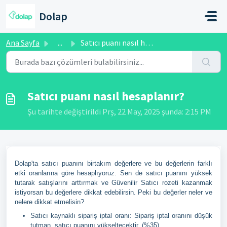
Ana içeriğe geç
Dolap
Ana Sayfa
...
Satıcı puanı nasıl hesaplanır?
Satıcı puanı nasıl hesaplanır?
Şu tarihte değiştirildi Prş, 22 May, 2025 şunda: 2:15 PM
Dolap'ta satıcı puanını birtakım değerlere ve bu değerlerin farklı
etki oranlarına göre hesaplıyoruz. Sen de satıcı puanını yüksek
tutarak satışlarını arttırmak ve Güvenilir Satıcı rozeti kazanmak
istiyorsan bu değerlere dikkat edebilirsin. Peki bu değerler neler ve
nelere dikkat etmelisin?
Satıcı kaynaklı sipariş iptal oranı: Sipariş iptal oranını düşük
tutman, satıcı puanını yükseltecektir. (%35)