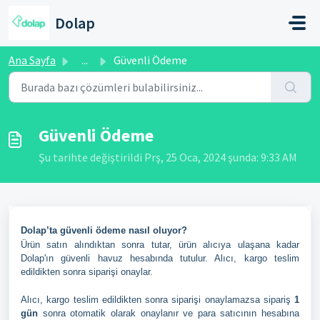
Ana içeriğe geç
Dolap
Ana Sayfa
...
Güvenli Ödeme
Güvenli Ödeme
Şu tarihte değiştirildi Prş, 25 Oca, 2024 şunda: 9:33 AM
Dolap’ta güvenli ödeme nasıl oluyor?
Ürün satın alındıktan sonra tutar, ürün alıcıya ulaşana kadar
Dolap'ın güvenli havuz hesabında tutulur. Alıcı, kargo teslim
edildikten sonra siparişi onaylar.
Alıcı, kargo teslim edildikten sonra siparişi onaylamazsa sipariş
1
gün
sonra otomatik olarak
onaylanır ve para satıcının hesabına