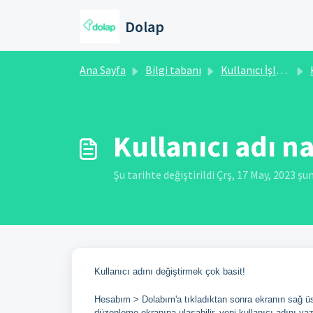
Ana içeriğe geç
Dolap
Ana Sayfa
Bilgi tabanı
Kullanıcı İşlemleri
K
Kullanıcı adı nas
Şu tarihte değiştirildi Çrş, 17 May, 2023 şu
Kullanıcı adını değiştirmek çok basit!
Hesabım > Dolabım'a tıkladıktan sonra ekranın sağ üst 
düzenleme ekranına ulaşabilir, yeni kullanıcı adını yaza