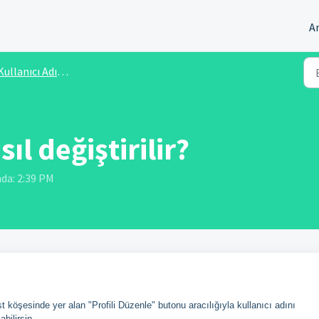
A
ullanıcı Adı, E-posta ve Şifre
ıl değiştirilir?
nda: 2:39 PM
köşesinde yer alan "Profili Düzenle" butonu aracılığıyla kullanıcı adını
bilirsin.